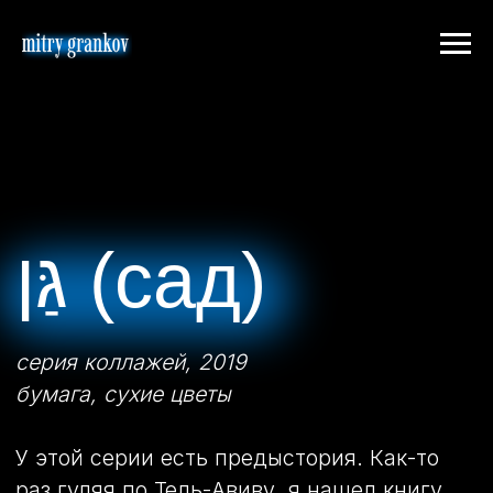
גַּן (сад)
серия коллажей, 2019
бумага, сухие цветы
У этой серии есть предыстория. Как-то
раз гуляя по Тель-Авиву, я нашел книгу
в одном из тех шкафов, где люди
оставляют ненужные книги. Это было
что-то вроде учебника на иврите про
неизвестные мне технические вещи.
Учебник был старый, с красивыми
схемами. А между страниц были