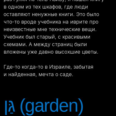
вложены уже давно высохшие цветы.
Где-то когда-то в Израиле, забытая
и найденная, мечта о саде.
גַּן (garden)
collage series, 2019
paper, dried flowers
This series has a backstory. One day, while
walking around Tel Aviv, I found a book in
one of those places, where people leave
unwanted books. The book was something
like a Hebrew textbook on technical things
unknown to me. It was old, with beautiful
diagrams. And between the pages were
tucked long-dried flowers.