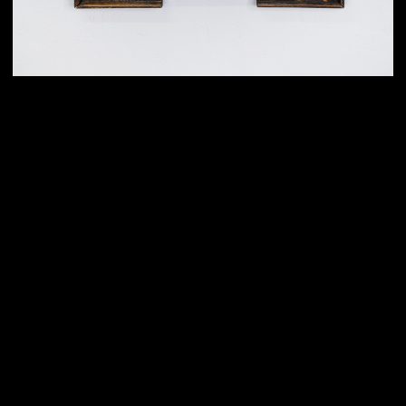
Картина #5
370×310 мм / 8 струн