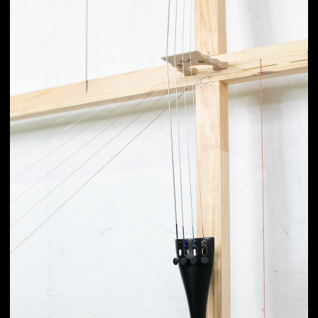
Работы в этой серии существуют
на границе визуального и звукового. Я
обращаюсь к красоте и геометрии
классических музыкальных
инструментов — скрипки, гитары,
мандолины, виолончели… Но использую
их не как функциональные объекты,
а как материал для новой формы,
переизобретая, пересобирая в виде